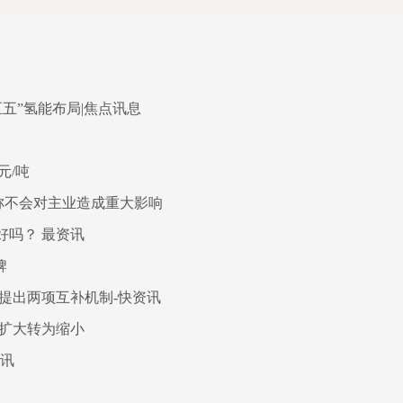
五”氢能布局|焦点讯息
元/吨
称不会对主业造成重大影响
好吗？ 最资讯
牌
文 提出两项互补机制-快资讯
负向扩大转为缩小
简讯