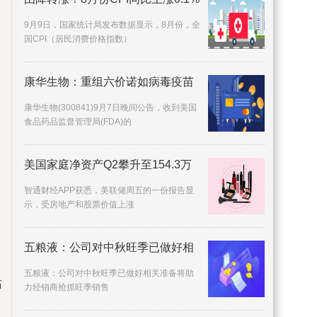
9月9日，国家统计局发布数据显示，8月份，全
国CPI（居民消费价格指数）
康华生物：重组六价诺如病毒疫苗
康华生物(300841)9月7日晚间公告，收到美国
食品药品监督管理局(FDA)的
美国家庭净资产Q2攀升至154.3万
智通财经APP获悉，美联储周五的一份报告显
示，受房地产和股票价值上涨
五粮液：公司对中秋旺季已做好相
五粮液：公司对中秋旺季已做好相关准备将助
站
力经销商抢抓旺季销售
同