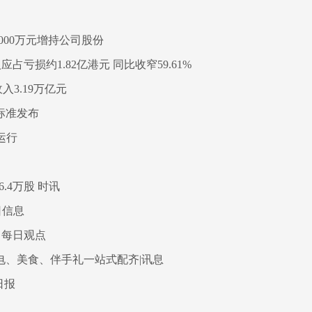
000万元增持公司股份
应占亏损约1.82亿港元 同比收窄59.61%
3.19万亿元
标准发布
运行
6.4万股 时讯
日信息
 每日观点
充电、美食、伴手礼一站式配齐|讯息
日报