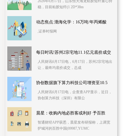
2026年6月17日，山东恒天海龙粘胶短纤重心持
稳，目前粘胶短纤(1 2D*38m
动态焦点:渤海化学：16万吨/年丙烯酸
,证券时报网
每日时讯!苏州2宗宅地11.1亿元底价成交
人民财讯6月17日电，6月17日，苏州2宗宅地出
让，最终均底价成交，总成
协创数据旗下算力科技公司增资至10.5
人民财讯6月17日电，企查查APP显示，近日，
协创算力科技（深圳）有限公
晨星：收购内地必胜客或利好 予百胜
智通财经APP获悉，晨星发布研报称，上调宽
护城河的百胜中国(09987,YUMC