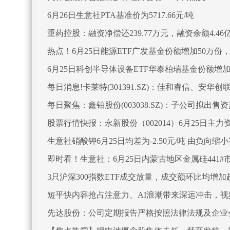
6月26日生意社PTA基准价为5717.66元/吨
重药控股：融资净偿还239.77万元，融资余额4.46
热点！6月25日能源ETF广发基金份额增加50万
6月25日科创半导体设备ETF华泰柏瑞基金份额增
每日消息!卡莱特(301391.SZ)：佳和睿信、安华创
每日聚焦：鑫铂股份(003038.SZ)：子公司拟出售
股票行情快报：永新股份（002014）6月25日主力资
生意社硝酸钾6月25日均差为-2.50元/吨 由负向缩
即时看！生意社：6月25日内蒙古地区金属硅441#
3只沪深300指数ETF成交放量，成交额环比均增加
短平快内容抢占注意力、AI浪潮带来深远冲击，
先达股份：公司定期报告严格按照法律法规及企业