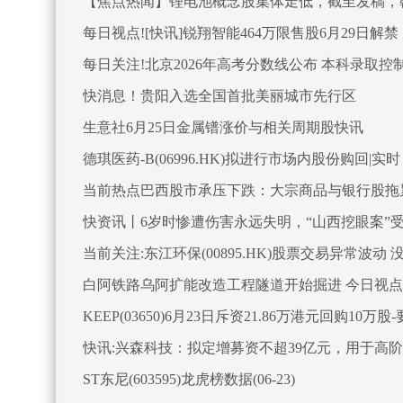
【焦点热闻】锂电池概念股集体走低，截至发稿，赣锋锂业(
每日视点![快讯]锐翔智能464万限售股6月29日解禁
每日关注!北京2026年高考分数线公布 本科录取控制
快消息！贵阳入选全国首批美丽城市先行区
生意社6月25日金属镨涨价与相关周期股快讯
德琪医药-B(06996.HK)拟进行市场内股份购回|实时
当前热点巴西股市承压下跌：大宗商品与银行股拖累Ibo
快资讯丨6岁时惨遭伤害永远失明，“山西挖眼案”
当前关注:东江环保(00895.HK)股票交易异常波
白阿铁路乌阿扩能改造工程隧道开始掘进 今日视点
KEEP(03650)6月23日斥资21.86万港元回购10万股
快讯:兴森科技：拟定增募资不超39亿元，用于高阶
ST东尼(603595)龙虎榜数据(06-23)