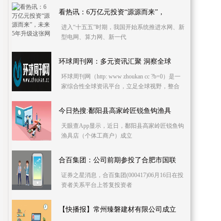
看热讯：6万亿元投资“源源而来”，
进入“十五五”时期，我国开始系统推进水网、新
型电网、算力网、新一代
环球周刊网：多元资讯汇聚 洞察全球
环球周刊网（http: www zhoukan cc ?b=0）是一
家综合性全球资讯平台，立足全球视野，整合
时政、财经、科技、文化、体育、社会等多领
域内容
今日热搜:鄱阳县高家岭匠锐鱼钩渔具
天眼查App显示，近日，鄱阳县高家岭匠锐鱼钩
渔具店（个体工商户）成立
合百集团：公司前期参投了合肥市国联
证券之星消息，合百集团(000417)06月16日在投
资者关系平台上答复投资者
【快播报】常州臻磐建材有限公司成立