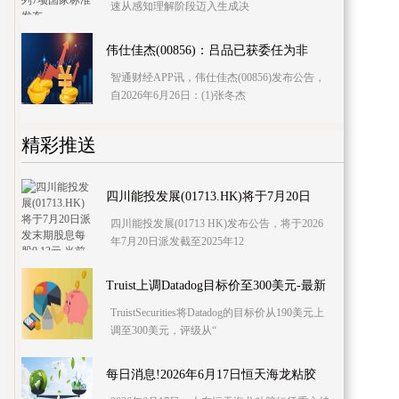
速从感知理解阶段迈入生成决
伟仕佳杰(00856)：吕品已获委任为非
智通财经APP讯，伟仕佳杰(00856)发布公告，
自2026年6月26日：(1)张冬杰
精彩推送
四川能投发展(01713.HK)将于7月20日
四川能投发展(01713 HK)发布公告，将于2026
年7月20日派发截至2025年12
Truist上调Datadog目标价至300美元-最新
TruistSecurities将Datadog的目标价从190美元上
调至300美元，评级从“
每日消息!2026年6月17日恒天海龙粘胶