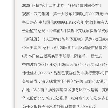
2026“苏超”第十二周比赛，预约购票时间公布！
观察：武商集团：第一大股东武商联拟3000万元~6
每日热点:中加国信(00899.HK)公布年度业绩 拥有人
金融监管总局：今年前5月保险业实现原保险保费收入
【新视野】《人工智能 智能体互联》系列7项国家
今日要闻!生意社：6月26日浙江地区醋酸市场偏强
6月26日创业板高换手率股票（附名单） 新动态
中国波顿(03318.HK)6月26日斥资85.07万港元回购3
伟仕佳杰(00856)：吕品已获委任为非执行董事-每
美银证券：海天味业首予“买入”评级 目标价37港元
占地 136.8 亩！扬溧高速宜城服务区正式运营，
华光股份北交所IPO获受理，拟募资4.50亿元 焦点
为什么银行会推出多种理财套餐？-今日热文