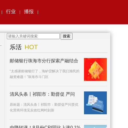
行业
播报
|
|
|
搜索
HOT
乐活
邮储银行珠海市分行探索产融结合
“太感谢邮储银行了，海鲈贷解决了我们渔民的
融资难题！”珠海市斗门区
清风头条丨祁阳市：勤督促 严问
原标题：清风头条丨祁阳市：勤督促严问责优
化营商环境见实效红网时刻新
由降转涨！8月份CPI同比上涨0.1%