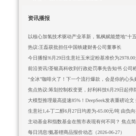
资讯播报
以核心加氢技术驱动产业革新，氢枫赋能楚地“十五
热议:王磊获批担任中国铁建财务公司董事长
今日播报!6月29日生意社玉米淀粉基准价为2978.00
前沿资讯!荃银高科收到行政处罚事先告知书 公司
“全冰”咖啡火了！下一个流行爆款，会是你的心头
焦点热议:筹划控制权变更，好利科技6月29日起停
大模型推理最高提速85%！DeepSeek发表重磅论
生意社1,4-丁二醇6月27日均差为-65.00元/吨 由
主动基金和指数基金在熊市表现有何不同？ 焦点
每日消息!氨基锂商品报价动态（2026-06-27）