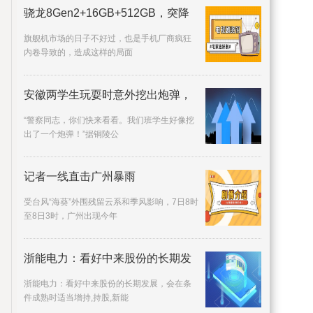
骁龙8Gen2+16GB+512GB，突降
1300
旗舰机市场的日子不好过，也是手机厂商疯狂
内卷导致的，造成这样的局面
安徽两学生玩耍时意外挖出炮弹，
“警察同志，你们快来看看。我们班学生好像挖
出了一个炮弹！”据铜陵公
记者一线直击广州暴雨
受台风“海葵”外围残留云系和季风影响，7日8时
至8日3时，广州出现今年
浙能电力：看好中来股份的长期发
浙能电力：看好中来股份的长期发展，会在条
件成熟时适当增持,持股,新能