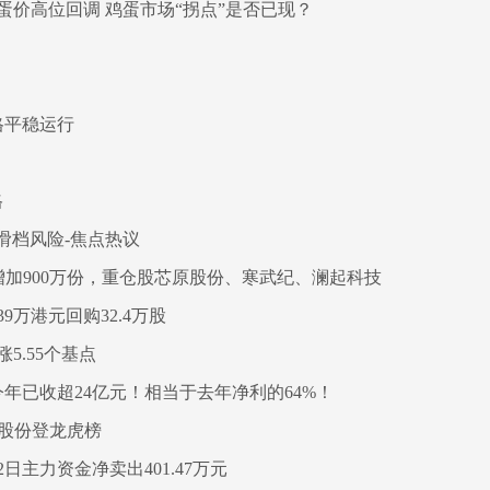
价高位回调 鸡蛋市场“拐点”是否已现？
格平稳运行
格
滑档风险-焦点热议
额增加900万份，重仓股芯原股份、寒武纪、澜起科技
39万港元回购32.4万股
5.55个基点
年已收超24亿元！相当于去年净利的64%！
大股份登龙虎榜
日主力资金净卖出401.47万元