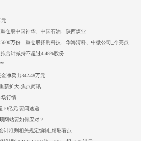
亿元
份，重仓股中国神华、中国石油、陕西煤业
加5600万份，重仓股拓荆科技、华海清科、中微公司_今亮点
联拟合计减持不超过4.48%股份
资产
金净卖出342.48万元
小重新扩大-焦点简讯
市场行情
超10亿元 要闻速递
视频网站要如何应对？
会计准则相关规定编制_精彩看点