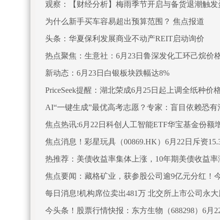
观察：【财经分析】梅雨季节开启与备货退潮触发蛋
为什么新手买车容易超出预算范围？ 焦点报道
头条：华夏保利发展商业不动产REIT启动询价
热点聚焦：生意社：6月23日鲁深发化工环己烷价
新动态：6月23日白银板块跌幅达8%
PriceSeek提醒：湖北荣成6月25日起上调全纸种价
AI“一键生成”最优高考志愿？专家：盲目依赖恐有
焦点热讯:6月22日科创人工智能ETF华宝基金份
焦点消息！彩星玩具（00869.HK）6月22日斥资15.
热推荐：美债收益率集体上涨，10年期美债收益率涨
焦点要闻：藏格矿业，获参股公司逾9亿元分红！今
每日消息!机构席位卖出481万 北交所上市公司永
今头条！股票行情快报：东方生物（688298）6月22