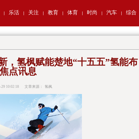
乐活
关注
教育
体育
时尚
汽车
综合
|
|
|
|
|
|
|
新，氢枫赋能楚地“十五五”氢能布
|焦点讯息
-29 10:02:18
文章来源：
氢枫