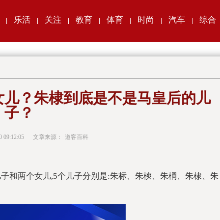
乐活
关注
教育
体育
时尚
汽车
综合
|
|
|
|
|
|
|
女儿？朱棣到底是不是马皇后的儿
子？
0 09:12:05
文章来源：
道客百科
子和两个女儿,5个儿子分别是:朱标、朱樉、朱棡、朱棣、朱
。