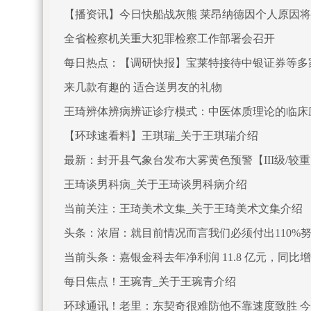
【播资讯】今日快船战灰熊 莱昂纳德因个人原因
全省检察机关重大犯罪检察工作部署会召开
每日热点：【调研快报】宝莱特接待中银证券等多
来几款有趣的 适合送男友的礼物
王琦辨体辨病辨证诊疗模式：中医体质理论的临床
应用介绍
【环球速看料】王琪瑞_关于王琪瑞介绍
最新：封开县气象台发布大雾黄色预警【III级/较
王琦谈男科病_关于王琦谈男科病介绍
当前关注：王琦美术文集_关于王琦美术文集介绍
头条：浓眉：就目前情况而言我们必须付出110%努力
当前头条：嘉银金科去年净利润 11.8 亿元，同比增长 
每日焦点！王琬青_关于王琬青介绍
环球通讯！老里：东契奇很难防他不靠速度致胜 