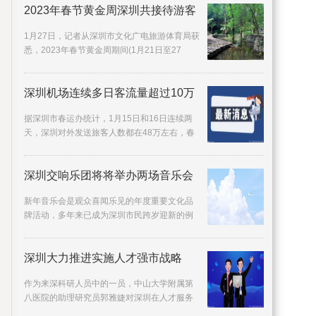
2023年春节黄金周深圳共接待游客
1月27日，记者从深圳市文化广电旅游体育局获
悉，2023年春节黄金周期间(1月21日至27
日)，深圳共接待游客469 25万人次，旅游收入
31 58亿元，
深圳机场连续多日客流量超过10万
据深圳市春运办统计，1月15日和16日连续两
天，深圳对外发送旅客人数都在48万左右，春
运进入客流高峰期。1月15日，深圳春运对外旅
客发送量达
深圳交响乐团将将举办两场音乐会
新年音乐会是观众喜闻乐见的年度重要文化品
牌活动，多年来已成为深圳市民跨岁迎新的例
牌项目。12月30日、31日晚，深圳交响乐团将
在深圳音乐
深圳大力推进实施人才强市战略
作为来深科研人员中的一员，中山大学附属第
八医院的助理研究员郭雅婕对深圳在人才服务
方面的举措赞不绝口：我作为基础研究人员，