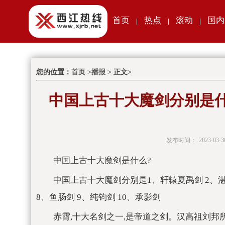
首页
热点
滚动
国内
|
|
|
您的位置：
首页
>
播报
> 正文>
中国上古十大魔剑分别是
发布时间：
2023-03-3
中国上古十大魔剑是什么?
中国上古十大魔剑分别是1、轩辕夏禹剑 2、湛泸
8、鱼肠剑 9、纯钧剑 10、承影剑
赤霄,十大名剑之一,是帝道之剑。汉高祖刘邦