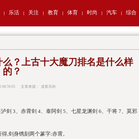
乐活
关注
教育
体育
时尚
汽车
综合
|
|
|
|
|
|
|
什么？上古十大魔刀排名是什么样
的？
0 08:59:05
文章来源：
道客百科
剑 3、赤霄剑 4、泰阿剑 5、七星龙渊剑 6、干将 7、莫邪
所得,剑身镌刻两个篆字:赤霄。