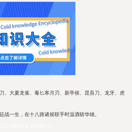
刀、大夏龙雀、毒匕寒月刃、新亭侯、昆吾刀、龙牙、虎
征战一生，在十八路诸侯联手时温酒斩华雄。
上古十大魔剑排名
青龙偃月刀