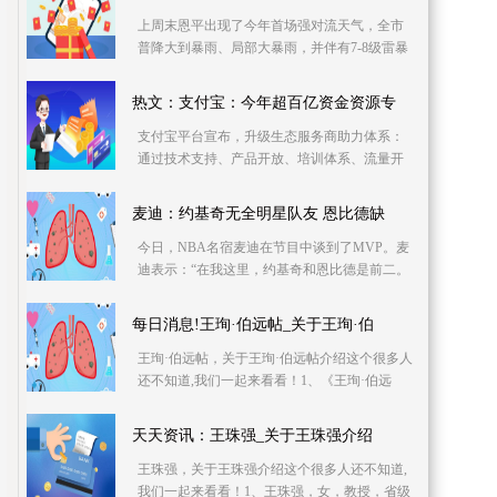
上周末恩平出现了今年首场强对流天气，全市
普降大到暴雨、局部大暴雨，并伴有7-8级雷暴
大风和冰雹。25日8时至27日8时全市平均面雨
量105 4毫米
热文：支付宝：今年超百亿资金资源专
支付宝平台宣布，升级生态服务商助力体系：
通过技术支持、产品开放、培训体系、流量开
放、现金和政策助力、市场推广资源等6大支
持，帮服务商实
麦迪：约基奇无全明星队友 恩比德缺
今日，NBA名宿麦迪在节目中谈到了MVP。麦
迪表示：“在我这里，约基奇和恩比德是前二。
他们都有各自的优势，我倾向于约基奇，因为
他没有全明星
每日消息!王珣·伯远帖_关于王珣·伯
王珣·伯远帖，关于王珣·伯远帖介绍这个很多人
还不知道,我们一起来看看！1、《王珣·伯远
帖》是2020年河南美术出版社出版的图书，作
者是朱天
天天资讯：王珠强_关于王珠强介绍
王珠强，关于王珠强介绍这个很多人还不知道,
我们一起来看看！1、王珠强，女，教授，省级