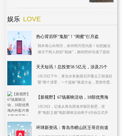
招标工作，由中铁建设集团有限公司中标承
建。目前，
LOVE
娱乐
热心背后怀“鬼胎”！“闺蜜”仨月盗
我本将心向明月，奈何明月照沟渠！你把她当
做乐于助人的好“姐妹”，她却把你当成了提款
机，短短三个月小赵遭“闺蜜”频频下手，支付宝
被盗刷5
天天短讯！总投资58.5亿元，涉及25个
3月29日下午，青岛水务集团召开重点工程项目
暨“两个清零、一个提标”推进大会，贯彻市委、
市政府关于推进市属企业匹配城市发展战略部
署，全面
【新视野】67场展映活动，18部优秀海
3月29日，记者从青岛西海岸新区获悉，世
界“电影之都”电影展映活动将于4月份正式开
启，进一步促进国际影视文化交流，推动中国
影视“走出去”
环球新资讯：青岛市崂山区王哥庄街道