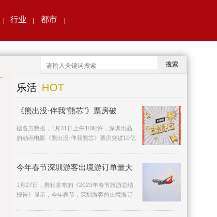
行业
都市
|
|
|
搜索
HOT
乐活
《熊出没·伴我“熊芯”》票房破
据各方数据，1月31日上午10时许，深圳出品
的动画电影《熊出没·伴我熊芯》票房突破10亿
元，在首日票房、档期票房、连续破亿天数等
多方面打
今年春节深圳游客出境游订单量大
1月27日，携程发布的《2023年春节旅游总结
报告》显示，今年春节，深圳游客的出境游订
单量同比去年增长近5倍。相较国内热门景点的
人山人海，