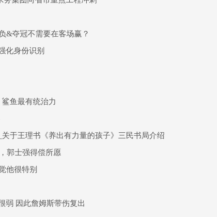
9负&夺冠不需要在客场赢？
强化身份识别
 鲨鱼最有统治力
略
_关于王理书《养出有力量的孩子》三民书局介绍
归，郭士强得偿所愿
感觉他很特别
很弱 因此詹姆斯带伤复出