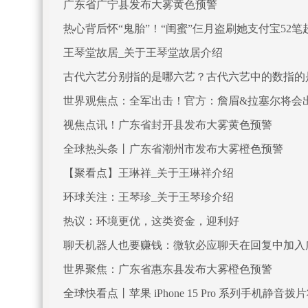
广东省广宁县发布大雾黄色预警
热心背后怀“鬼胎”！“闺蜜”仨月盗刷她支付宝52笔
王琴堂故居_关于王琴堂故居介绍
古代六艺分别指的是哪六艺？古代六艺中的数指的
世界观焦点：全军出击！官方：詹眉&拉塞尔将会
视焦点讯！广东省封开县发布大雾黄色预警
全球热头条丨广东省潮州市发布大雾橙色预警
【聚看点】王琳祥_关于王琳祥介绍
环球关注：王琴珍_关于王琴珍介绍
热议：环境更优，这类资金，迎利好
聊天机器人也要赚钱：微软必应聊天在回复中加入
世界聚焦：广东省惠东县发布大雾橙色预警
全球快看点丨苹果 iPhone 15 Pro 系列手机静音拨