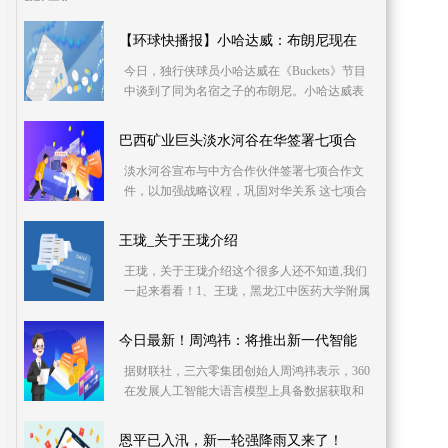
相，曹操出行官方表示，该车具有远控空调及
防晕车功能 曹
【环球快播报】小哈达威：布朗尼现在
今日，独行侠球员小哈达威在《Buckets》节目
中谈到了同为名宿之子的布朗尼。小哈达威表
示：“大家都想要看到他打得好，我16、17岁时
就和NBA球
巴西矿业巨头淡水河谷在华签署七项合
淡水河谷宣布与中方合作伙伴签署七项合作文
件，以加强战略议程，巩固对华关系 这七项合
作文件包括：淡水河谷在印度尼西亚的子公司
淡水河谷印
王珑_关于王珑介绍
王珑，关于王珑介绍这个很多人还不知道,我们
一起来看看！1、王珑，黑龙江中医药大学附属
第一医院针灸科(神经内科)副主任，副主任医
师，硕士研
今日最新！周鸿祎：将推出新一代智能
据财联社，三六零集团创始人周鸿祎表示，360
在发展人工智能大语言模型上具备数据获取和
处理的工程化能力、人工知识训练、场景三大
核心优势，将
恩平已入汛，新一轮强降雨又来了！