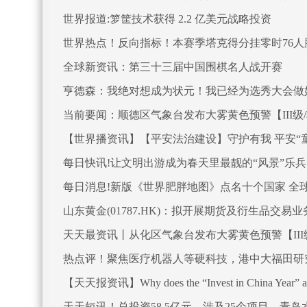
世界报道:箩筐技术获得 2.2 亿美元战略投资
世界热点！反向指标！本赛季塔克得分挂零时76人胜率7
全球新资讯：第三十三届中国围棋名人战开赛
亨德森：我绝对想成为状元！我已经为选秀大会做
当前要闻：顺德区气象台发布大雾黄色预警【III级/较重
【世界播资讯】【平安法治建设】守护有我 平安“童
每日快讯!让文明出游成为春天里最靓的“风景”乐兵
每日消息!新版《世界肥胖地图》点名十个国家 全
山东黄金(01787.HK)：拟开展期货及衍生品交易业
天天最资讯丨从化区气象台发布大雾黄色预警【III级/较
热点评！聚焦医疗机器人等硬科技，港中大福田研
【天天报资讯】Why does the “Invest in China Year
动启动，为何选在广东？
天天短讯！总投资58.5亿元，涉及25个项目，青