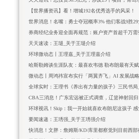
【世界播资讯】看！增城192名优秀选手的风采！
世界消息！名嘴：勇士夺冠概率3% 他们客战9胜2
券商经纪业务迎全面再规范：账户资产首超千万需
天天速读：王琎_关于王琎介绍
环球微动态丨王理嘉_关于王理嘉介绍
哈斯勒姆谈生涯队友：最喜欢韦德 勒布朗最有天赋
微动态丨周鸿祎宣布实行「两翼齐飞」AI 发展战
全球实时：王理书《养出有力量的孩子》三民书局
CBA三消息！广东宏远被正式调查，辽篮神射回
环球视讯！Skip：我一开始就喜欢布朗尼这孩子 
要闻速递：王琇强_关于王琇强介绍
快消息！文胖：詹姆斯/KD/库里都察觉到目前西部