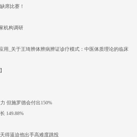
将缺席比赛！
家机构调研
应用_关于王琦辨体辨病辨证诊疗模式：中医体质理论的临床
重】
 但施罗德会付出150%
149.88%
今天得逼迫他出手高难度跳投