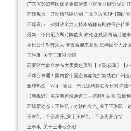
广东省2023年医保基金监管集中宣传月启动 保护好
环球观点：开动脑筋建机制 广东医改实现“领跑”
环球看点！省财政全力支持本省稀有剧种保护传承
最新：今日尼克斯对阵热火 布伦森缺席两场后迎来
今日公牛对阵湖人 卡鲁索迎来复出 庄神因个人原
王琳琳_关于王琳琳介绍
高要区气象台发布大雾黄色预警【III级/较重】【2023-
环球百事通！国内首个固态氢储能加氢站在广州建
全球热文：Woj：哈登、恩比德均将在今日对阵独
【新视野】黄茅海跨海通道三主塔顺利封顶 项目预计
环球新动态：王琳凯：奇妙的食光_关于王琳凯：
王琳凯：不会离开_关于王琳凯：不会离开介绍
王琳琅_关于王琳琅介绍