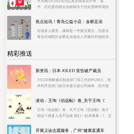
半岛网3月29日讯为认真贯彻落实中央、省、
市、区纪委四级全会精神关于优化营商环境的
决策部署，王哥庄街道纪检监察工委紧紧围绕
区委、街道党工
焦点短讯！青岛公益小店：金桥足浴
在很多人眼里，修脚是一件脏活累活，但是在
青岛市城阳区金桥足浴创办人罗建玲和他的员
工们眼中，修脚是一件温暖而骄傲的事情，自
2015年开始，
精彩推送
新资讯：日本 JOLED 宣告破产裁员
JOLED将解雇在制造部门等工作的约280人，技
术和开发部门由日本显示器公司继承，双方签
订了基本协议书，该部门约有100人工作 《日本
经济新闻
滚动：王珣《伯远帖》卷_关于王珣《
王珣《伯远帖》卷，关于王珣《伯远帖》卷介
绍这个很多人还不知道,我们一起来看看！1、王
珣《伯远帖》卷，中国东晋书法家王珣书写的
唯一墨迹真
开展义诊志愿服务，广州“健康直通车