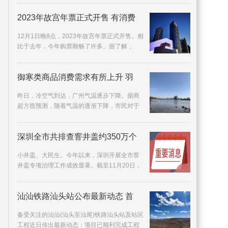
很希望自己
2023年故宫年票正式开售 有消费
12月1日晚8点，2023年故宫年票正式开售。相
比于去年，今年购票顺畅了许多。据了解，
2022年故宫年票发售时，因短时间内购买年票
人数过多，曾
御寒类商品消费需求有所上升 羽
昨日，冷空气到达，广州气温逐步下降。据商
超方面预测，随着气温的逐渐下降，市民对于
御寒类商品消费需求有所上升，不少广州商超
准备了有关
深圳全市共排查窨井盖约350万个
小井盖、大民生。今年以来，深圳开展全市窨
井盖专项治理工作成效显著。截至11月20日，
全市共排查窨井盖约350万个，发现存在问题的
窨井盖约3
汕汕铁路汕头站公布最新动态 首
备受关注的汕汕(汕头至汕尾)铁路汕头站及站区
工程近日传出最新动态：项目已顺利完成工程