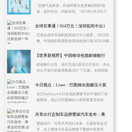
“近期气温多变，作业时要注意穿戴好防护设
备，及时补水，间歇休息。”2023年3月29日下
午，在广州市南沙区庆盛枢纽站场综合体项目
工地里，广州
全球百事通！914万元！深圳彩民中出1
记者从深圳市福利彩票发行中心获悉，3月28日
晚，中国福利彩票双色球游戏进行第2023034期
开奖。深圳彩民中出1注一等奖，中奖票为10元
机选票，奖
【世界新视野】中国移动包揽邮储银行
邮储银行公告，该行完成A股非公开发行，本次
非公开发行的股票数量为67 77亿股，全部采取
向特定投资者非公开发行股票的方式发行，募
集资金总额
今日视点：Lowe：巴图姆全面碾压小莫
名记ZachLowe今日在他的播客节目中谈到了快
船阵容，他认为巴图姆比小莫里斯更适合快
船，也提高了对于威少的评价。ZachLowe说
道：“巴图姆的表
共享出行定制车品牌曹操汽车发布：乘
曹操出行「生而共享优行未来」主题发布会召
开，会上曹操汽车及品牌旗下曹操60首度亮